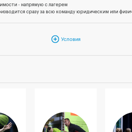
имости - напрямую с лагерем
оизводится сразу за всю команду юридическим или физи
Условия
вание
Мастер-классы
Се