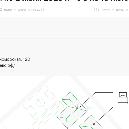
2 июня - день отъезда)
(13 июня – день о
рноморская, 120
ево.рф/