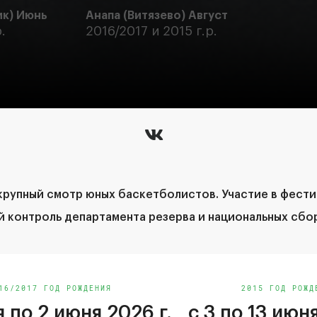
ик) Июнь
Анапа (Витязево) Август
.
2016/2017 и 2015 г.р.
рупный смотр юных баскетболистов. Участие в фести
й контроль департамента резерва и национальных сбо
16/2017 ГОД РОЖДЕНИЯ
2015 ГОД РОЖД
я по 2 июня 2026 г.
с 3 по 13 июня