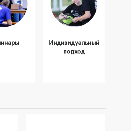
нары для
неров и
Индивидуальный
удей
подход к
игрокам, а
также работа с
каждой
минары
Индивидуальный
командой
подход