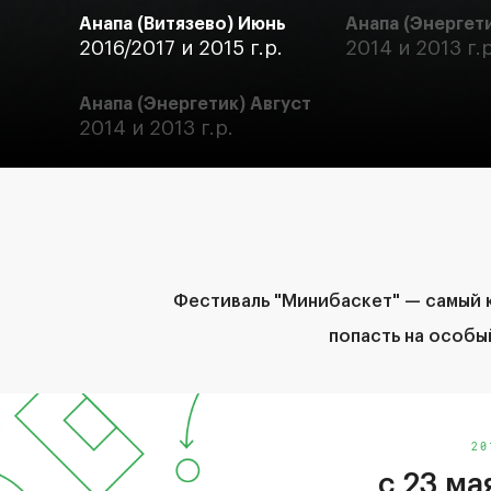
Анапа (Витязево) Июнь
Анапа (Энергет
2016/2017 и 2015 г.р.
2014 и 2013 г.р
Анапа (Энергетик) Август
2014 и 2013 г.р.
Фестиваль "Минибаскет" — самый к
попасть на особы
20
с 23 ма