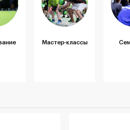
альное
Мастер классы
Семи
вание
для игроков и
тре
игрока
тренеров от
с
звезд
Российского
баскетбола
вание
Мастер-классы
Се