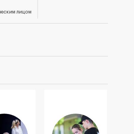
ческим лицом
минары
Индивидуальный
подход